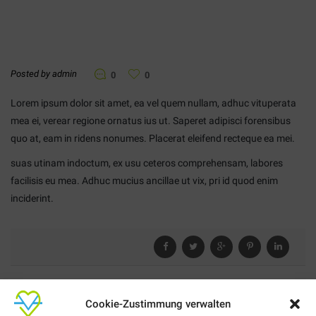
Posted by admin
0
0
Lorem ipsum dolor sit amet, ea vel quem nullam, adhuc vituperata
mea ei, verear regione ornatus ius ut. Saperet adipisci forensibus
quo at, eam in ridens nonumes. Placerat eleifend recteque ea mei.
suas utinam indoctum, ex usu ceteros comprehensam, labores
facilisis eu mea. Adhuc mucius ancillae ut vix, pri id quod enim
inciderint.
Cookie-Zustimmung verwalten