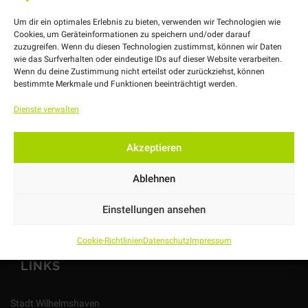
Um dir ein optimales Erlebnis zu bieten, verwenden wir Technologien wie
Cookies, um Geräteinformationen zu speichern und/oder darauf
zuzugreifen. Wenn du diesen Technologien zustimmst, können wir Daten
wie das Surfverhalten oder eindeutige IDs auf dieser Website verarbeiten.
Wenn du deine Zustimmung nicht erteilst oder zurückziehst, können
bestimmte Merkmale und Funktionen beeinträchtigt werden.
Nachbarschaft leben in Wilhelmshaven.
Dienste verwalten
Heppenser Straße 29
D-26384 Wilhelmshaven
Akzeptieren
04421 – 302279
Ablehnen
nachbarschaft@whverbindet.de
Einstellungen ansehen
Cookie-Richtlinien
Datenschutz
Impressum
LINKS
Stadt Wilhelmshaven