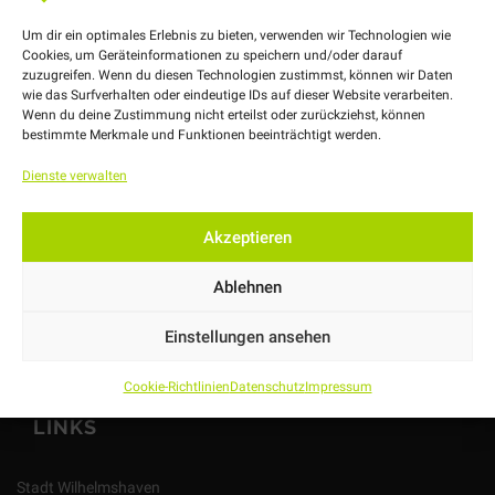
Um dir ein optimales Erlebnis zu bieten, verwenden wir Technologien wie
Cookies, um Geräteinformationen zu speichern und/oder darauf
zuzugreifen. Wenn du diesen Technologien zustimmst, können wir Daten
wie das Surfverhalten oder eindeutige IDs auf dieser Website verarbeiten.
Wenn du deine Zustimmung nicht erteilst oder zurückziehst, können
bestimmte Merkmale und Funktionen beeinträchtigt werden.
Nachbarschaft leben in Wilhelmshaven.
Dienste verwalten
Heppenser Straße 29
D-26384 Wilhelmshaven
Akzeptieren
04421 – 302279
Ablehnen
nachbarschaft@whverbindet.de
Einstellungen ansehen
Cookie-Richtlinien
Datenschutz
Impressum
LINKS
Stadt Wilhelmshaven