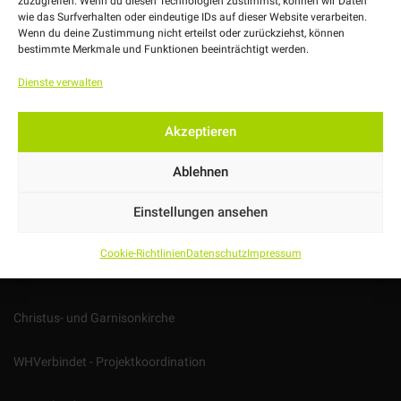
zuzugreifen. Wenn du diesen Technologien zustimmst, können wir Daten
wie das Surfverhalten oder eindeutige IDs auf dieser Website verarbeiten.
Wenn du deine Zustimmung nicht erteilst oder zurückziehst, können
Heppenser Straße 29
bestimmte Merkmale und Funktionen beeinträchtigt werden.
D-26384 Wilhelmshaven
Dienste verwalten
04421 – 302279
nachbarschaft@whverbindet.de
Akzeptieren
Ablehnen
Einstellungen ansehen
LINKS
Cookie-Richtlinien
Datenschutz
Impressum
Stadt Wilhelmshaven
Christus- und Garnisonkirche
WHVerbindet - Projektkoordination